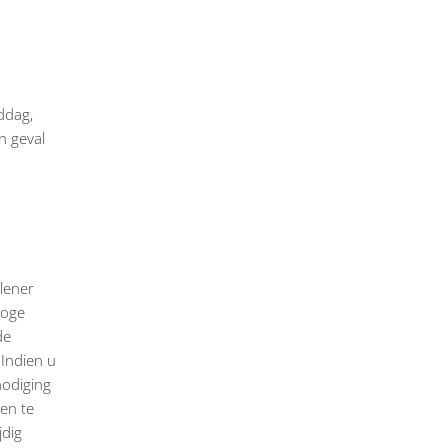
ddag,
n geval
lener
hoge
de
 Indien u
nodiging
ven te
jdig