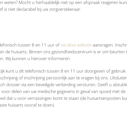
n weten? Mocht u herhaaldelijk niet op een afspraak reageren kun
ef is niet declarabel bij uw zorgverzekeraar.
telefonisch tussen 8 en 11 uur of
via deze website
aanvragen. Inschri
van de huisarts. Binnen ons gezondheidscentrum is er om beurten 
en. Wij kunnen u hierover informeren.
ijk kunt u dit telefonisch tussen 8 en 11 uur doorgeven of gebrui
schrijving of inschrijving persoonlijk aan te vragen bij ons. Uitsluit
ch dossier via een beveiligde verbinding versturen. Geeft u alstubli
ord voor delen van uw medische gegevens in geval van spoed met de
oed dat u voor verrassingen komt te staan (de huisartsenposten 
aste huisarts vooraf te doen).