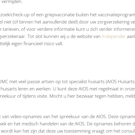
 vermijden.
derzoek/check-up of een griepvaccinatie buiten het vaccinatieprogr
 niet (of binnen het aanvullende deel) door uw zorgverzekering v
tarieven, of voor verdere informatie kunt u zich verder informere
gverzekeraar. Tot slot kunnen wij u de website van
Independer
aan
lijk eigen financieel risico valt.
MC met veel passie artsen op tot specialist huisarts (AIOS Huisarts)
huisarts leren en werken. U kunt deze AIOS met regelmaat in onze 
eekuur of tijdens visite. Mocht u hier bezwaar tegen hebben, meldt
kt van video-opnames van het spreekuur van de AIOS. Deze opnam
hniek en het medisch handelen van de AIOS. De opnames behoren d
n wordt kan het zijn dat deze uw toestemming vraagt om het consul