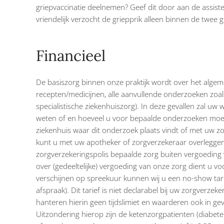
griepvaccinatie deelnemen? Geef dit door aan de assist
vriendelijk verzocht de griepprik alleen binnen de twee
Financieel
De basiszorg binnen onze praktijk wordt over het algem
recepten/medicijnen, alle aanvullende onderzoeken zoa
specialistische ziekenhuiszorg). In deze gevallen zal uw 
weten of en hoeveel u voor bepaalde onderzoeken moet b
ziekenhuis waar dit onderzoek plaats vindt of met uw 
kunt u met uw apotheker of zorgverzekeraar overleggen.
zorgverzekeringspolis bepaalde zorg buiten vergoeding v
over (gedeeltelijke) vergoeding van onze zorg dient u voo
verschijnen op spreekuur kunnen wij u een no-show tarie
afspraak). Dit tarief is niet declarabel bij uw zorgverzek
hanteren hierin geen tijdslimiet en waarderen ook in g
Uitzondering hierop zijn de ketenzorgpatienten (diabete