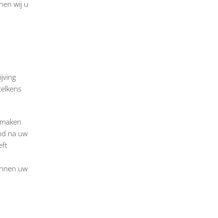
nen wij u
jving
telkens
k maken
end na uw
eft
kunnen uw