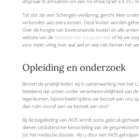
afspraak te annuleren om een no-show tarief à € 25,- te
Tot slot zijn een Schengen-verklaring, gericht klein on
verbonden aan extra kosten. Deze kosten worden geheel
Over de hoogte van bovenstaande kosten en alle andere 
website van de
Nederlandse zorgautoriteit
of bij uw zor
voor meer uitleg over wat wel en wat niet binnen het wette
Opleiding en onderzoek
Binnen de praktijk leiden wij in samenwerking met het LU
betekend dat artsen onder verantwoordelijkheid van de 
tegenkomen, bijvoorbeeld tijdens uw bezoek aan ons spr
dan ruim vooraf aan uw bezoek aan ons?
Bij de begeleiding van AIOS wordt soms gebruik gemaa
dienen uitsluitend ter beoordeling van de gesprekstec
tot het medische dossier. Als u door een AIOS geholpe