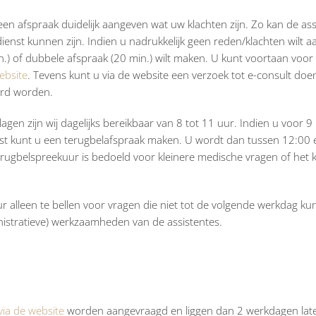
een afspraak duidelijk aangeven wat uw klachten zijn. Zo kan de ass
dienst kunnen zijn. Indien u nadrukkelijk geen reden/klachten wilt 
n.) of dubbele afspraak (20 min.) wilt maken. U kunt voortaan voor
ebsite
. Tevens kunt u via de website een verzoek tot e-consult doe
ord worden.
en zijn wij dagelijks bereikbaar van 8 tot 11 uur. Indien u voor 9 
wenst kunt u een terugbelafspraak maken. U wordt dan tussen 12:00
erugbelspreekuur is bedoeld voor kleinere medische vragen of het 
r alleen te bellen voor vragen die niet tot de volgende werkdag k
istratieve) werkzaamheden van de assistentes.
via de website
worden aangevraagd en liggen dan 2 werkdagen late