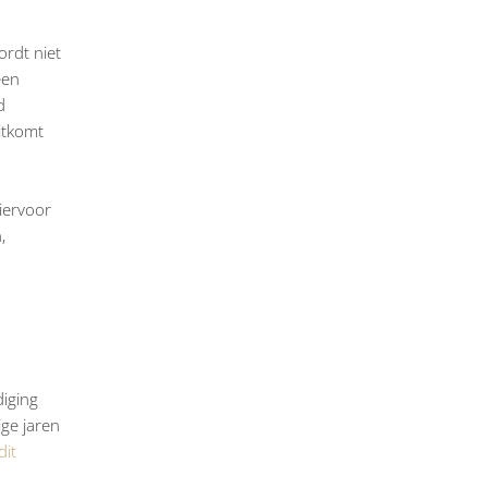
ordt niet
een
d
itkomt
iervoor
,
diging
ige jaren
dit