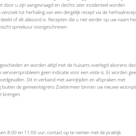
iet door u zijn aangevraagd en slechts zeer incidenteel worden
verzoek tot herhaling van een dergelijk recept via de herhaalrecept
ordeeld of dit akkoord is. Recepten die u niet eerder op uw naam he
onisch) spreekuur voorgeschreven.
 geschieden en worden altijd met de huisarts overlegd alvorens de
n vervoersprobleem geen indicatie voor een visite is. Er worden gee
edgevallen. Dit in verband met aanrijtijden en afspraken met
zing buiten de gemeentegrens Zoetermeer binnen uw nieuwe woonpla
te brengen.
ussen 8:00 en 11:00 uur, contact op te nemen met de praktijk.