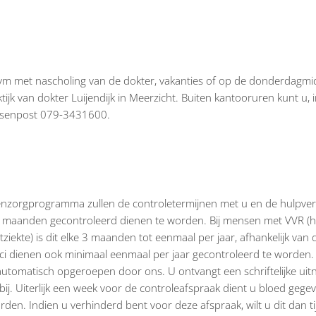
 ivm met nascholing van de dokter, vakanties of op de donderdagmi
k van dokter Luijendijk in Meerzicht. Buiten kantooruren kunt u, i
rtsenpost 079-3431600.
enzorgprogramma zullen de controletermijnen met u en de hulpver
 3 maanden gecontroleerd dienen te worden. Bij mensen met VVR (
iekte) is dit elke 3 maanden tot eenmaal per jaar, afhankelijk van 
ici dienen ook minimaal eenmaal per jaar gecontroleerd te worden.
automatisch opgeroepen door ons. U ontvangt een schriftelijke uit
ij. Uiterlijk een week voor de controleafspraak dient u bloed gege
n. Indien u verhinderd bent voor deze afspraak, wilt u dit dan ti