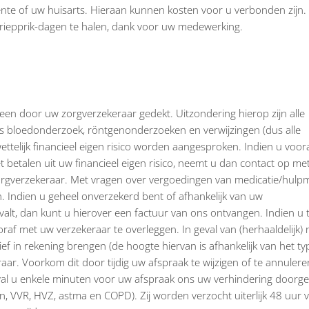
ente of uw huisarts. Hieraan kunnen kosten voor u verbonden zijn.
 griepprik-dagen te halen, dank voor uw medewerking.
een door uw zorgverzekeraar gedekt. Uitzondering hierop zijn alle
ls bloedonderzoek, röntgenonderzoeken en verwijzingen (dus alle
wettelijk financieel eigen risico worden aangesproken. Indien u voora
etalen uit uw financieel eigen risico, neemt u dan contact op me
zorgverzekeraar. Met vragen over vergoedingen van medicatie/hulp
 Indien u geheel onverzekerd bent of afhankelijk van uw
alt, dan kunt u hierover een factuur van ons ontvangen. Indien u tw
raf met uw verzekeraar te overleggen. In geval van (herhaaldelijk) 
f in rekening brengen (de hoogte hiervan is afhankelijk van het ty
eraar. Voorkom dit door tijdig uw afspraak te wijzigen of te annulere
eval u enkele minuten voor uw afspraak ons uw verhindering doorge
n, VVR, HVZ, astma en COPD). Zij worden verzocht uiterlijk 48 uur 