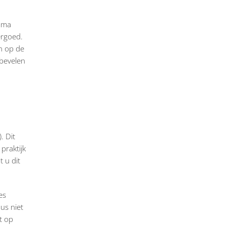
amma
ergoed.
n op de
bevelen
. Dit
praktijk
 u dit
es
us niet
t op