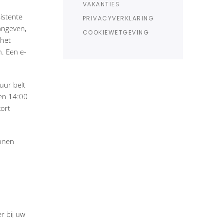
VAKANTIES
istente
PRIVACYVERKLARING
aangeven,
COOKIEWETGEVING
 het
n. Een e-
uur belt
 en 14:00
kort
unnen
r bij uw