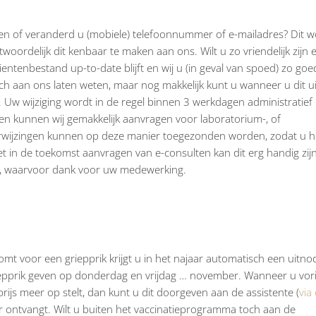
en of veranderd u (mobiele) telefoonnummer of e-mailadres? Dit w
oordelijk dit kenbaar te maken aan ons. Wilt u zo vriendelijk zijn 
ientenbestand up-to-date blijft en wij u (in geval van spoed) zo goe
sch aan ons laten weten, maar nog makkelijk kunt u wanneer u dit u
. Uw wijziging wordt in de regel binnen 3 werkdagen administratief
ten kunnen wij gemakkelijk aanvragen voor laboratorium-, of
erwijzingen kunnen op deze manier toegezonden worden, zodat u h
et in de toekomst aanvragen van e-consulten kan dit erg handig zijn
, waarvoor dank voor uw medewerking.
omt voor een griepprik krijgt u in het najaar automatisch een uitno
griepprik geven op donderdag en vrijdag … november. Wanneer u vor
ijs meer op stelt, dan kunt u dit doorgeven aan de assistente (
via 
r ontvangt. Wilt u buiten het vaccinatieprogramma toch aan de