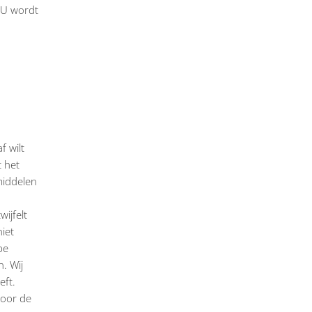
 U wordt
f wilt
t het
middelen
ijfelt
niet
pe
n. Wij
eft.
voor de