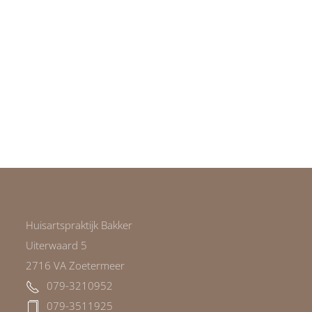
Huisartspraktijk Bakker
Uiterwaard 5
2716 VA Zoetermeer
079-3210952
079-3511925