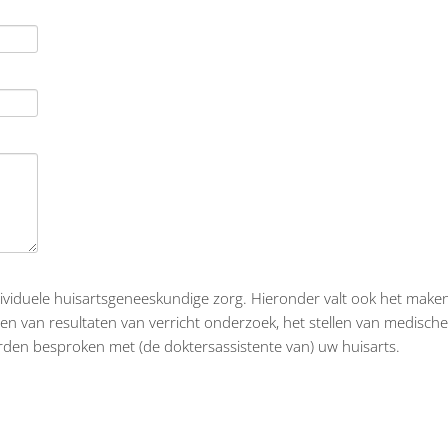
dividuele huisartsgeneeskundige zorg. Hieronder valt ook het maken
agen van resultaten van verricht onderzoek, het stellen van medisch
rden besproken met (de doktersassistente van) uw huisarts.