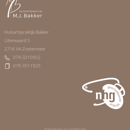
Huisartspraktijk Bakker
Uiterwaard 5
2716 VA Zoetermeer
079-3210952
079-3511925
Webdesign © Incitem BV