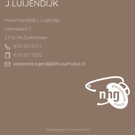
Huisartspraktijk J. Luijendijk
Uiterwaard 5
2716 VA Zoetermeer
079-3214711
079-3511925
assistente.luijendijk@huisartsduo.nl
Webdesign © Incitem BV